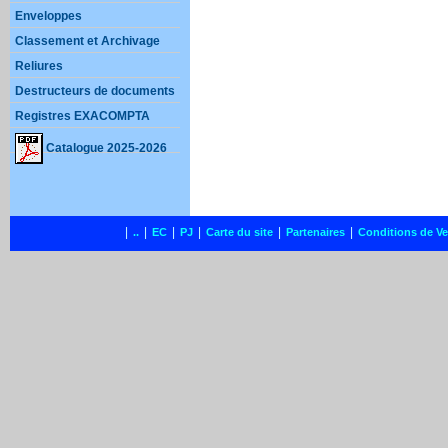
Enveloppes
Classement et Archivage
Reliures
Destructeurs de documents
Registres EXACOMPTA
Catalogue 2025-2026
|
|
|
|
|
|
..
EC
PJ
Carte du site
Partenaires
Conditions de V