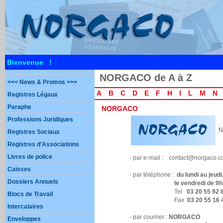
Bienvenue !
NORGACO de A à Z
<<< News & Promos >>>
A
B
C
D
E
F
H
I
L
M
N
Registres Légaux
Paraphe
NORGACO
Professions Juridiques
No
Registres Sociaux
Registres d'Associations
Livres de police
- par e-mail :
contact@norgaco.
Caisses
- par téléphone :
du lundi au jeudi
Dossiers Annuels
le vendredi de 9h à 
Tel
03 20 55 92 
Blocs de Travail
Fax
03 20 55 16 
Intercalaires
- par courrier :
NORGACO
Enveloppes