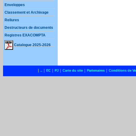
Enveloppes
Classement et Archivage
Reliures
Destructeurs de documents
Registres EXACOMPTA
Catalogue 2025-2026
|
|
|
|
|
|
..
EC
PJ
Carte du site
Partenaires
Conditions de V